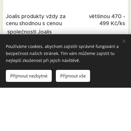
Joalis produkty vždy za
většinou 470 -
cenu shodnou s cenou
499 Kč/ks
společnosti Joalis
univerzální detoxikační sady pro dospělé a
Používáme cookies, abychom zajistili správné fungování a
bezpečnost našich stránek. Tím vám můžeme zajistit tu
děti viz.
Detoxikační balíčky
nejlepší zkušenost při jejich návštěvě.
Pozn.: nemusí být skladem, čekací doba asi
2-4 prac. dny
Přijmout nezbytné
Přijmout vše
Ceny přípravků