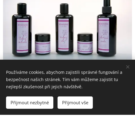
Používáme cookies, abychom zajistili správné fungování a
Přehled produktů Biomineral D6 zde
bezpečnost našich stránek. Tím vám můžeme zajistit tu
nejlepší zkušenost při jejich návštěvě.
Přípravky nemusí být skladem
Dodací doba cca 3-4 prac. dny
Přijmout nezbytné
Přijmout vše