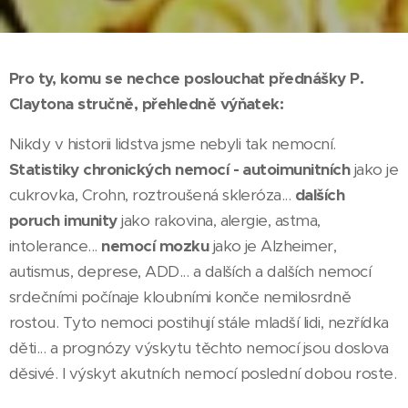
Pro ty, komu se nechce poslouchat přednášky P.
Claytona stručně, přehledně výňatek:
Nikdy v historii lidstva jsme nebyli tak nemocní.
Statistiky chronických nemocí - autoimunitních
jako je
cukrovka, Crohn, roztroušená skleróza...
dalších
poruch imunity
jako rakovina, alergie, astma,
intolerance...
nemocí mozku
jako je Alzheimer,
autismus, deprese, ADD... a dalších a dalších nemocí
srdečními počínaje kloubními konče nemilosrdně
rostou. Tyto nemoci postihují stále mladší lidi, nezřídka
děti... a prognózy výskytu těchto nemocí jsou doslova
děsivé. I výskyt akutních nemocí poslední dobou roste.