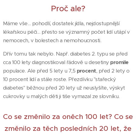
Proč ale?
Máme vše... pohodlí, dostatek jídla, nejdostupnější
lékařskou péči... přesto se významný počet lidí utápí v
nemocech, v bolestech a nemohoucnosti.
Dřív tomu tak nebylo. Např. diabetes 2. typu se před
cca 100 lety diagnostikoval řádově u desetiny
promile
populace. Ale před 5 lety u 7,5
procent
, před 2 lety o
10 procent lidí a stále roste. Přezdívku "stařecký
diabetes" běžnou před 20 lety už neuslyšíte, výskyt
cukrovky u malých děti ji tiše vymazal ze slovníku.
Co se změnilo za oněch 100 let? Co se
změnilo za těch posledních 20 let, že