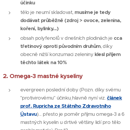
účinku
tělo je neumí skladovat,
musíme je tedy
dodávat průběžně (zdroj > ovoce, zelenina,
koření, bylinky...)
obsah polyfenolů v dnešních plodinách je
cca
třetinový oproti původním druhům
, díky
obecně nižší konzumaci zeleniny
klesl příjem
těchto látek na 10%
2. Omega-3 mastné kyseliny
evergreen poslední doby (Pozn. díky svému
"protivirovému" účinku
hlavně nyní viz.
článek
prof. Rupricha ze Státního Zdravotního
Ú
stavu
)... přesto je poměr příjmu omega-3 a 6
mastných kyselin u drtivé většiny lidí pro tělo