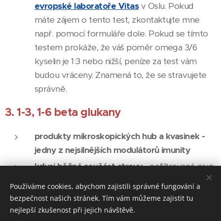
evropské laboratoře Vitas
v Oslu. Pokud
máte zájem o tento test, zkontaktujte mne
např. pomocí formuláře dole. Pokud se tímto
testem prokáže, že váš poměr omega 3/6
kyselin je 1:3 nebo nižší, peníze za test vám
budou vráceny. Znamená to, že se stravujete
správně.
3. 1-3, 1-6 beta glukany
produkty mikroskopických hub a kvasinek -
jedny z nejsilnějších modulátorů imunity
kdysi běžná součást stravy
- nefiltrované pivo,
víno, kvašený chléb stejně jako řada dalších
Používáme cookies, abychom zajistili správné fungování a
potravin upravovaných kvašením. Dokonce
bezpečnost našich stránek. Tím vám můžeme zajistit tu
kontaminace plodin (např. mikrohoubami
nejlepší zkušenost při jejich návštěvě.