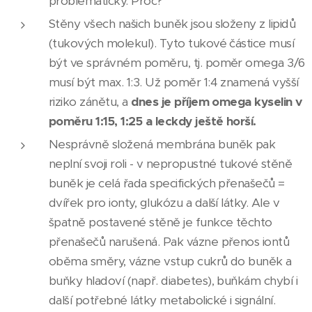
problematický. Proč?
Stěny všech našich buněk jsou složeny z lipidů
(tukových molekul). Tyto tukové částice musí
být ve správném poměru, tj. poměr omega 3/6
musí být max. 1:3. Už poměr 1:4 znamená vyšší
riziko zánětu, a
dnes je příjem omega kyselin v
poměru 1:15, 1:25 a leckdy ještě horší.
Nesprávně složená membrána buněk pak
neplní svoji roli - v nepropustné tukové stěně
buněk je celá řada specifických přenašečů =
dvířek pro ionty, glukózu a další látky. Ale v
špatně postavené stěně je funkce těchto
přenašečů narušená. Pak vázne přenos iontů
oběma směry, vázne vstup cukrů do buněk a
buňky hladoví (např. diabetes), buňkám chybí i
další potřebné látky metabolické i signální.