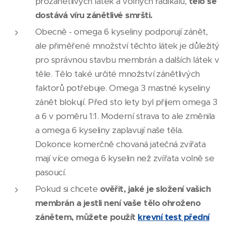
prozánětlivých látek a volných radikálů,
tělo se
dostává víru zánětlivé smršti.
Obecně - omega 6 kyseliny podporují zánět,
ale přiměřené množství těchto látek je důležitý
pro správnou stavbu membrán a dalších látek v
těle. Tělo také určité množství zánětlivých
faktorů potřebuje. Omega 3 mastné kyseliny
zánět blokují. Před sto lety byl příjem omega 3
a 6 v poměru 1:1. Moderní strava to ale změnila
a omega 6 kyseliny zaplavují naše těla.
Dokonce komerčně chovaná jatečná zvířata
mají více omega 6 kyselin než zvířata volně se
pasoucí.
Pokud si chcete
ověřit, jaké je složení vašich
membrán a jestli není vaše tělo ohroženo
zánětem, můžete použít
krevní test přední